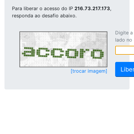
Para liberar o acesso
do IP
216.73.217.173
,
responda ao desafio abaixo.
Digite 
lado no
[trocar imagem]