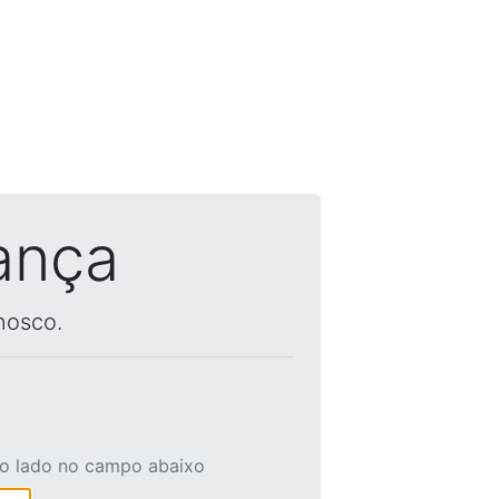
ança
nosco.
ao lado no campo abaixo