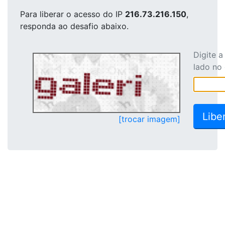
Para liberar o acesso
do IP
216.73.216.150
,
responda ao desafio abaixo.
Digite 
lado no
[trocar imagem]