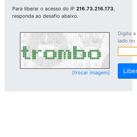
Para liberar o acesso
do IP
216.73.216.173
,
responda ao desafio abaixo.
Digite 
lado no
[trocar imagem]