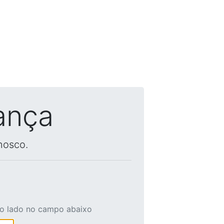
ança
nosco.
ao lado no campo abaixo