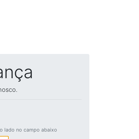
ança
nosco.
ao lado no campo abaixo