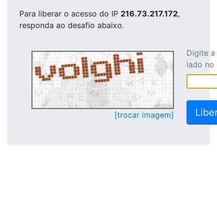
Para liberar o acesso
do IP
216.73.217.172
,
responda ao desafio abaixo.
Digite 
lado no
[trocar imagem]