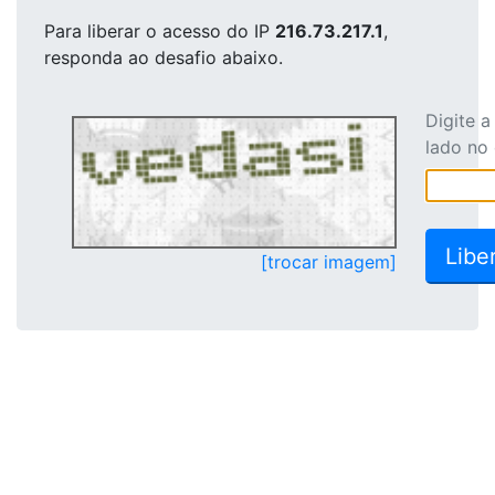
Para liberar o acesso
do IP
216.73.217.1
,
responda ao desafio abaixo.
Digite 
lado no
[trocar imagem]