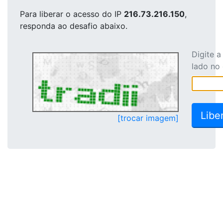
Para liberar o acesso
do IP
216.73.216.150
,
responda ao desafio abaixo.
Digite 
lado no
[trocar imagem]