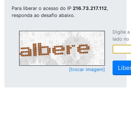
Para liberar o acesso
do IP
216.73.217.112
,
responda ao desafio abaixo.
Digite 
lado no
[trocar imagem]