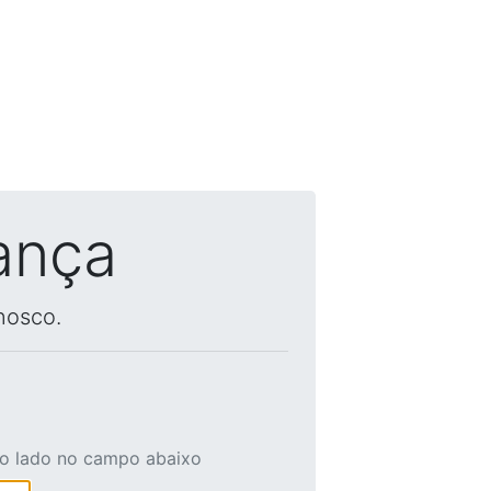
ança
nosco.
ao lado no campo abaixo