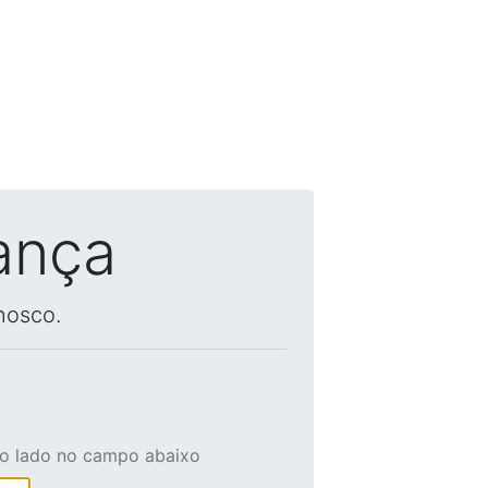
ança
nosco.
ao lado no campo abaixo