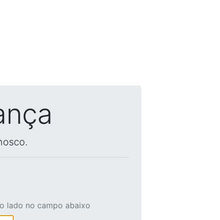
ança
nosco.
ao lado no campo abaixo