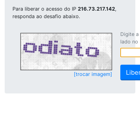
Para liberar o acesso
do IP
216.73.217.142
,
responda ao desafio abaixo.
Digite 
lado no
[trocar imagem]