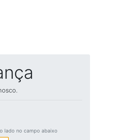
ança
nosco.
ao lado no campo abaixo