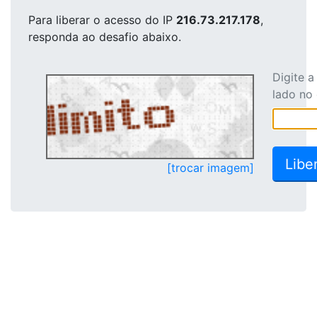
Para liberar o acesso
do IP
216.73.217.178
,
responda ao desafio abaixo.
Digite 
lado no
[trocar imagem]