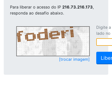
Para liberar o acesso
do IP
216.73.216.173
,
responda ao desafio abaixo.
Digite 
lado no
[trocar imagem]