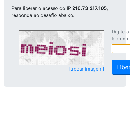
Para liberar o acesso
do IP
216.73.217.105
,
responda ao desafio abaixo.
Digite 
lado no
[trocar imagem]