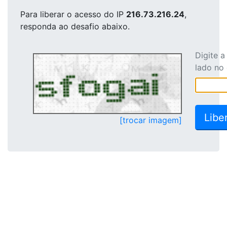
Para liberar o acesso
do IP
216.73.216.24
,
responda ao desafio abaixo.
Digite 
lado no
[trocar imagem]