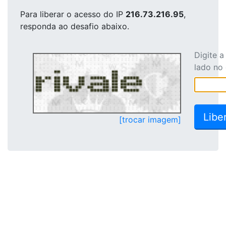
Para liberar o acesso
do IP
216.73.216.95
,
responda ao desafio abaixo.
Digite 
lado no
[trocar imagem]