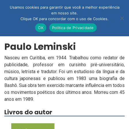
» Leia mais"/>
» Leia mais">
Usamos cookies para garantir que você a melhor experiência
em nosso site.
Clique OK para concordar com o uso de Cookies.
OK
Política de Privacidade
Paulo Leminski
Nasceu em Curitiba, em 1944. Trabalhou como redator de
publicidade, professor em cursinho pré-universitário,
músico, letrista e tradutor. Foi um estudioso da língua e da
cultura japonesas e publicou em 1983 uma biografia de
Bashô. Sua obra tem exercido marcante influência em todos
os movimentos poéticos dos últimos anos. Morreu com 45
anos em 1989.
Livros do autor