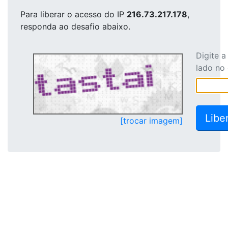
Para liberar o acesso
do IP
216.73.217.178
,
responda ao desafio abaixo.
Digite 
lado no
[trocar imagem]