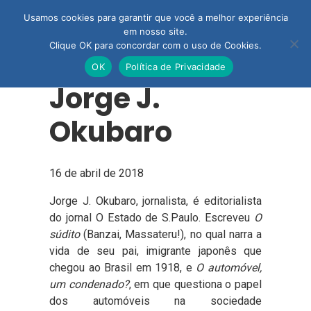
Usamos cookies para garantir que você a melhor experiência
em nosso site.
Clique OK para concordar com o uso de Cookies.
OK
Política de Privacidade
Jorge J.
Okubaro
16 de abril de 2018
Jorge J. Okubaro, jornalista, é editorialista
do jornal O Estado de S.Paulo. Escreveu
O
súdito
(Banzai, Massateru!), no qual narra a
vida de seu pai, imigrante japonês que
chegou ao Brasil em 1918, e
O automóvel,
um condenado?
, em que questiona o papel
dos automóveis na sociedade