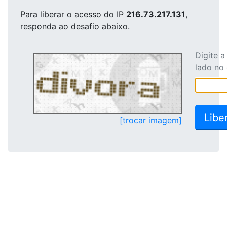
Para liberar o acesso
do IP
216.73.217.131
,
responda ao desafio abaixo.
Digite 
lado no
[trocar imagem]