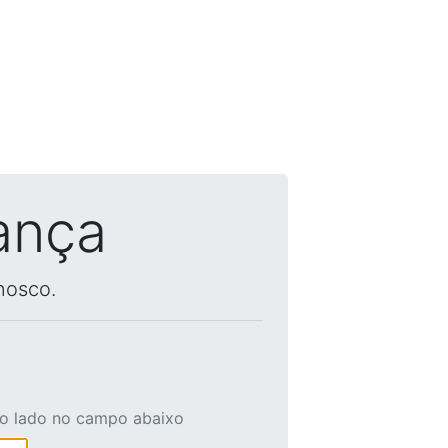
ança
nosco.
ao lado no campo abaixo