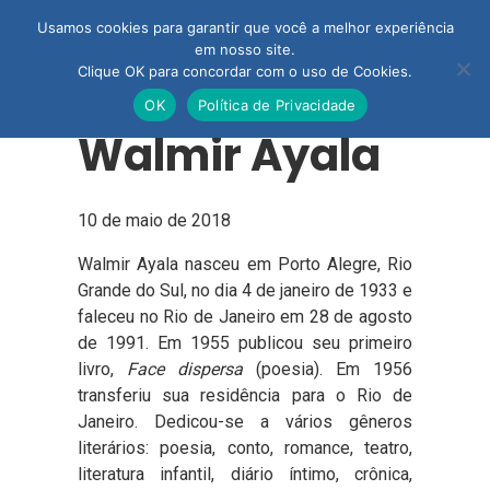
Usamos cookies para garantir que você a melhor experiência
em nosso site.
Clique OK para concordar com o uso de Cookies.
OK
Política de Privacidade
Walmir Ayala
10 de maio de 2018
Walmir Ayala nasceu em Porto Alegre, Rio
Grande do Sul, no dia 4 de janeiro de 1933 e
faleceu no Rio de Janeiro em 28 de agosto
de 1991. Em 1955 publicou seu primeiro
livro,
Face dispersa
(poesia). Em 1956
transferiu sua residência para o Rio de
Janeiro. Dedicou-se a vários gêneros
literários: poesia, conto, romance, teatro,
literatura infantil, diário íntimo, crônica,