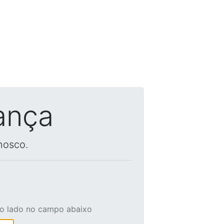
ança
nosco.
ao lado no campo abaixo