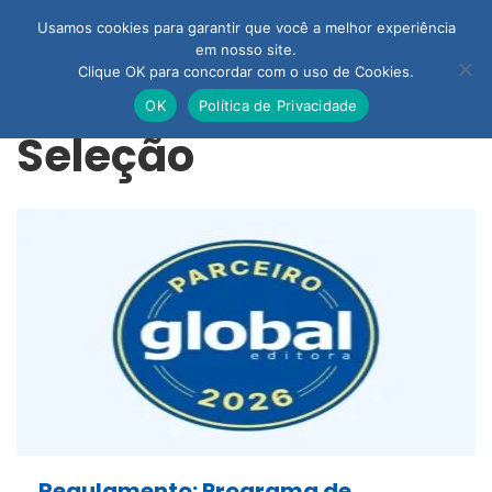
Usamos cookies para garantir que você a melhor experiência
em nosso site.
Clique OK para concordar com o uso de Cookies.
OK
Política de Privacidade
Seleção
Regulamento: Programa de