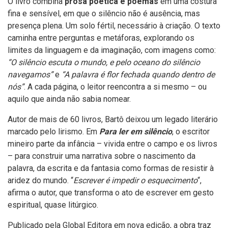
O livro combina
prosa poética e poemas
em uma costura
fina e sensível, em que o silêncio não é ausência, mas
presença plena. Um solo fértil, necessário à criação. O texto
caminha entre perguntas e metáforas, explorando os
limites da linguagem e da imaginação, com imagens como:
“O silêncio escuta o mundo, e pelo oceano do silêncio
navegamos”
e
“A palavra é flor fechada quando dentro de
nós”
. A cada página, o leitor reencontra a si mesmo – ou
aquilo que ainda não sabia nomear.
Autor de mais de 60 livros, Bartô deixou um legado literário
marcado pelo lirismo. Em
Para ler em silêncio
, o escritor
mineiro parte da infância – vivida entre o campo e os livros
– para construir uma narrativa sobre o nascimento da
palavra, da escrita e da fantasia como formas de resistir à
aridez do mundo. “
Escrever é impedir o esquecimento
“,
afirma o autor, que transforma o ato de escrever em gesto
espiritual, quase litúrgico.
Publicado pela Global Editora em nova edição, a obra traz