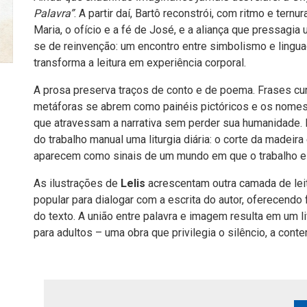
Palavra”
. A partir daí, Bartô reconstrói, com ritmo e ternur
Maria, o ofício e a fé de José, e a aliança que pressagi
se de reinvenção: um encontro entre simbolismo e ling
transforma a leitura em experiência corporal.
A prosa preserva traços de conto e de poema. Frases cu
metáforas se abrem como painéis pictóricos e os nomes
que atravessam a narrativa sem perder sua humanidade. 
do trabalho manual uma liturgia diária: o corte da madeir
aparecem como sinais de um mundo em que o trabalho e 
As ilustrações de
Lelis
acrescentam outra camada de leit
popular para dialogar com a escrita do autor, oferecendo
do texto. A união entre palavra e imagem resulta em um l
para adultos – uma obra que privilegia o silêncio, a cont