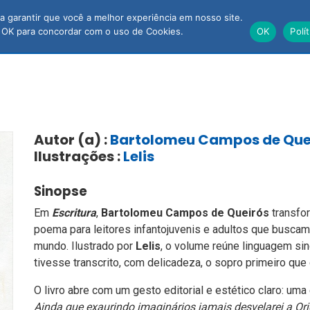
 garantir que você a melhor experiência em nosso site.
OSSAS JOIAS
AUTORES
PROFESSO
 OK para concordar com o uso de Cookies.
OK
Polí
Autor (a) :
Bartolomeu Campos de Que
Ilustrações :
Lelis
Sinopse
Em
Escritura
,
Bartolomeu Campos de Queirós
transfor
poema para leitores infantojuvenis e adultos que buscam 
mundo. Ilustrado por
Lelis
, o volume reúne linguagem si
tivesse transcrito, com delicadeza, o sopro primeiro que
O livro abre com um gesto editorial e estético claro: um
Ainda que exaurindo imaginários jamais desvelarei a O