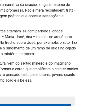
a, a narrativa da criação, a figura materna de
a uma promessa. Não é mera recontagem; trata-
uagem poética que acentua sensações e
rtas alternam-se com períodos longos,
 – Maria, José, Ana – tornam-se arquétipos
No trecho sobre José, por exemplo, o autor faz
a e o surgimento de um ramo de lírios no cajado
o mistério se tocam.
ura: vêm do sertão mineiro e do imaginário
 formas e cores que amplificam o caráter onírico
ivro pensado tanto para leitores jovens quanto
emplação e a beleza.