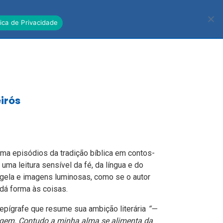
R
BLOG
PNLD
tica de Privacidade
irós
ma episódios da tradição bíblica em contos-
uma leitura sensível da fé, da língua e do
ngela e imagens luminosas, como se o autor
 dá forma às coisas.
a epígrafe que resume sua ambição literária
“—
rigem. Contudo a minha alma se alimenta da