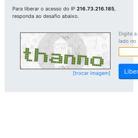
Para liberar o acesso
do IP
216.73.216.185
,
responda ao desafio abaixo.
Digite 
lado no
[trocar imagem]