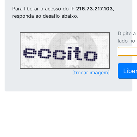
Para liberar o acesso
do IP
216.73.217.103
,
responda ao desafio abaixo.
Digite 
lado no
[trocar imagem]