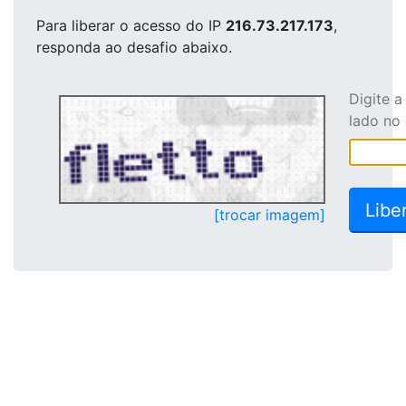
Para liberar o acesso
do IP
216.73.217.173
,
responda ao desafio abaixo.
Digite 
lado no
[trocar imagem]