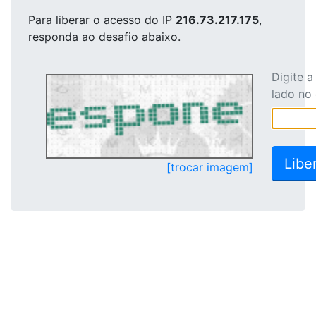
Para liberar o acesso
do IP
216.73.217.175
,
responda ao desafio abaixo.
Digite 
lado no
[trocar imagem]