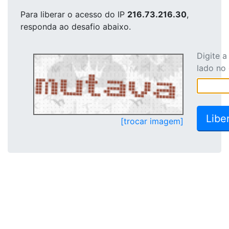
Para liberar o acesso
do IP
216.73.216.30
,
responda ao desafio abaixo.
Digite 
lado no
[trocar imagem]