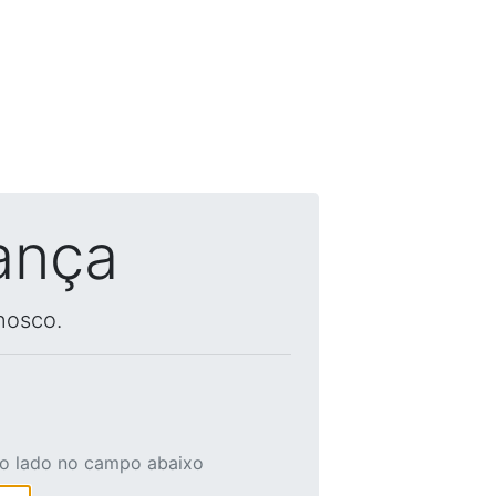
ança
nosco.
ao lado no campo abaixo