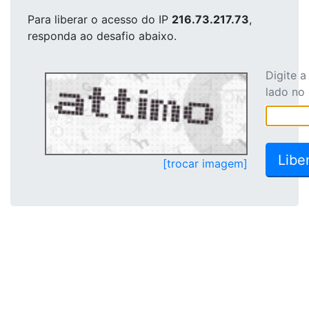
Para liberar o acesso
do IP
216.73.217.73
,
responda ao desafio abaixo.
Digite 
lado no
[trocar imagem]