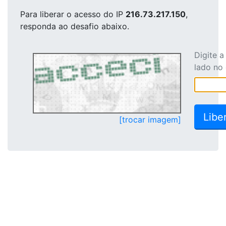
Para liberar o acesso
do IP
216.73.217.150
,
responda ao desafio abaixo.
Digite 
lado no
[trocar imagem]