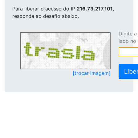
Para liberar o acesso
do IP
216.73.217.101
,
responda ao desafio abaixo.
Digite 
lado no
[trocar imagem]